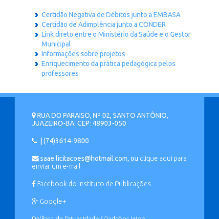
Certidão Negativa de Débitos junto a EMBASA
Certidão de Adimplência junto a CONDER
Link direto entre o Ministério da Saúde e o Gestor
Municipal
Informações sobre projetos
Enriquecimento da prática pedagógica pelos
professores
RUA DO PARAISO, Nº 02, SANTO ANTÔNIO,
JUAZEIRO-BA. CEP: 48903-050
| (74)3614-9800
saae.licitacoes@hotmail.com, ou
clique aqui para
enviar um e-mail.
Facebook do Instituto de Publicações
Google+